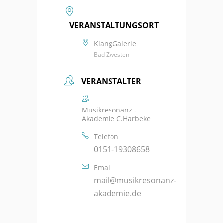
VERANSTALTUNGSORT
KlangGalerie
Bad Zwesten
VERANSTALTER
Musikresonanz -
Akademie C.Harbeke
Telefon
0151-19308658
Email
mail@musikresonanz-
akademie.de