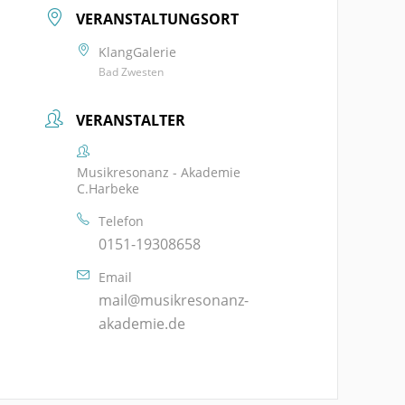
VERANSTALTUNGSORT
KlangGalerie
Bad Zwesten
VERANSTALTER
Musikresonanz - Akademie
C.Harbeke
Telefon
0151-19308658
Email
mail@musikresonanz-
akademie.de