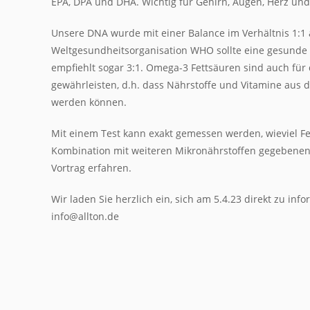
EPA, DPA und DHA. Wichtig für Gehirn, Augen, Herz u
Unsere DNA wurde mit einer Balance im Verhältnis 1:1 a
Weltgesundheitsorganisation WHO sollte eine gesunde B
empfiehlt sogar 3:1. Omega-3 Fettsäuren sind auch für 
gewährleisten, d.h. dass Nährstoffe und Vitamine au
werden können.
Mit einem Test kann exakt gemessen werden, wieviel F
Kombination mit weiteren Mikronährstoffen gegebenenfa
Vortrag erfahren.
Wir laden Sie herzlich ein, sich am 5.4.23 direkt zu i
info@allton.de