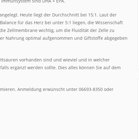
nd Immunsystem sind DHA + EPA.
ngelegt. Heute liegt der Durchschnitt bei 15:1. Laut der
alance für das Herz bei unter 5:1 liegen, die Wissenschaft
die Zellmembrane wichtig, um die Fluidität der Zelle zu
s der Nahrung optimal aufgenommen und Giftstoffe abgegeben
ettsäuren vorhanden sind und wieviel und in welcher
lls ergänzt werden sollte. Dies alles können Sie auf dem
nformieren. Anmeldung erwünscht unter 06693-8350 oder