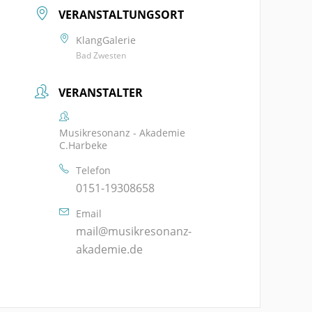
VERANSTALTUNGSORT
KlangGalerie
Bad Zwesten
VERANSTALTER
Musikresonanz - Akademie
C.Harbeke
Telefon
0151-19308658
Email
mail@musikresonanz-
akademie.de