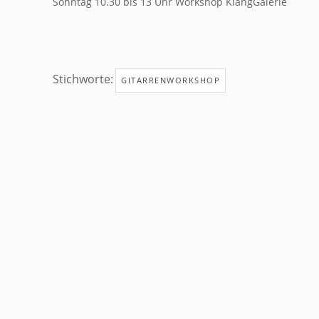
Sonntag 10.30 bis 13 Uhr Workshop KlangGalerie
Stichworte:
GITARRENWORKSHOP