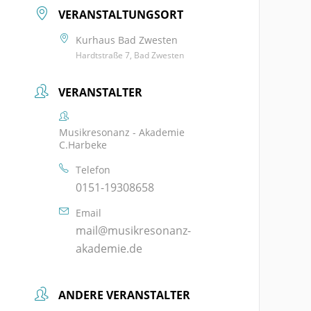
VERANSTALTUNGSORT
Kurhaus Bad Zwesten
Hardtstraße 7, Bad Zwesten
VERANSTALTER
Musikresonanz - Akademie
C.Harbeke
Telefon
0151-19308658
Email
mail@musikresonanz-
akademie.de
ANDERE VERANSTALTER