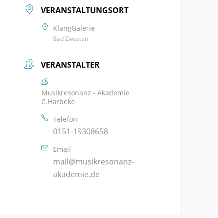
VERANSTALTUNGSORT
KlangGalerie
Bad Zwesten
VERANSTALTER
Musikresonanz - Akademie
C.Harbeke
Telefon
0151-19308658
Email
mail@musikresonanz-
akademie.de