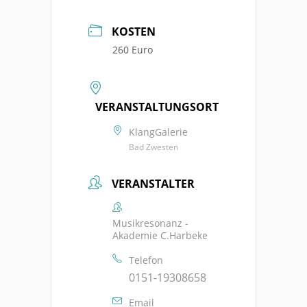
KOSTEN
260 Euro
VERANSTALTUNGSORT
KlangGalerie
Bad Zwesten
VERANSTALTER
Musikresonanz -
Akademie C.Harbeke
Telefon
0151-19308658
Email