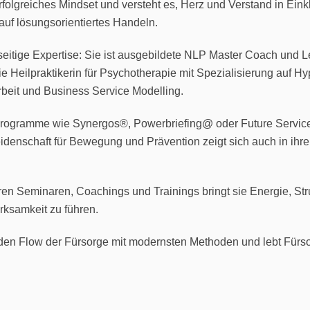
rfolgreiches Mindset und versteht es, Herz und Verstand in Einkl
 auf lösungsorientiertes Handeln.
seitige Expertise: Sie ist ausgebildete NLP Master Coach und Leh
Heilpraktikerin für Psychotherapie mit Spezialisierung auf Hy
rbeit und Business Service Modelling.
ür Programme wie Synergos®, Powerbriefing@ oder Future Servic
denschaft für Bewegung und Prävention zeigt sich auch in ihrer 
n ihren Seminaren, Coachings und Trainings bringt sie Energie, 
rksamkeit zu führen.
den Flow der Fürsorge mit modernsten Methoden und lebt Fürs