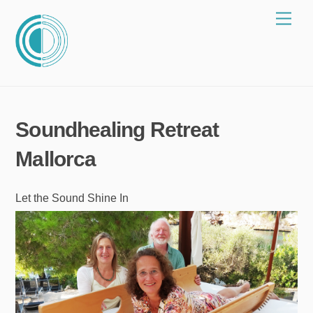
Zum
Spei
Inhalt
springen
Soundhealing Retreat
Mallorca
Let the Sound Shine In