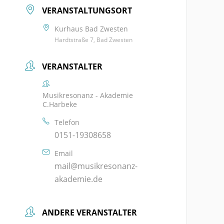
VERANSTALTUNGSORT
Kurhaus Bad Zwesten
Hardtstraße 7, Bad Zwesten
VERANSTALTER
Musikresonanz - Akademie
C.Harbeke
Telefon
0151-19308658
Email
mail@musikresonanz-
akademie.de
ANDERE VERANSTALTER