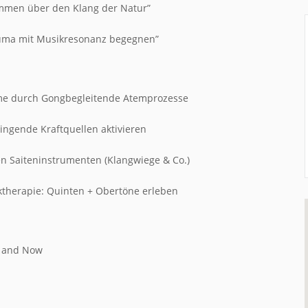
kommen über den Klang der Natur”
rauma mit Musikresonanz begegnen”
ahme durch Gongbegleitende Atemprozesse
ngende Kraftquellen aktivieren
en Saiteninstrumenten (Klangwiege & Co.)
ktherapie: Quinten + Obertöne erleben
r and Now