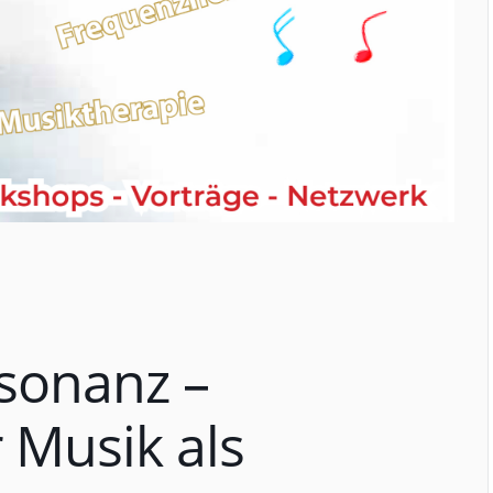
sonanz –
r Musik als