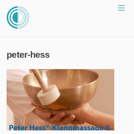
Zum
Spei
Inhalt
springen
peter-hess